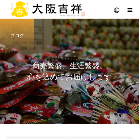
ブログ
商
売
繁
盛
、
生
涯
繁
盛
。
心
を
込
め
て
お
届
け
し
ま
す