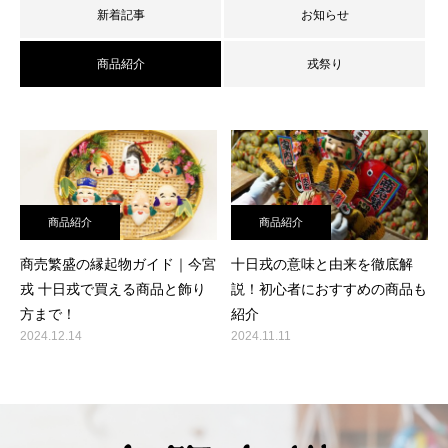
新着記事
お知らせ
商品紹介
戎祭り
商品紹介
商品紹介
商売繁盛の縁起物ガイド｜今宮
十日戎の意味と由来を徹底解
戎 十日戎で買える商品と飾り
説！初心者におすすめの商品も
方まで！
紹介
2024.12.14
2024.11.11