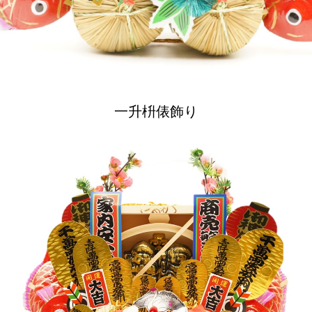
一升枡俵飾り