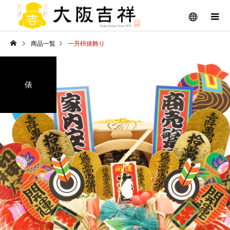
商品一覧
一升枡俵飾り
俵