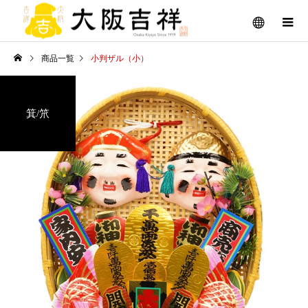
商品一覧
小判ザル（小）
箕/笊